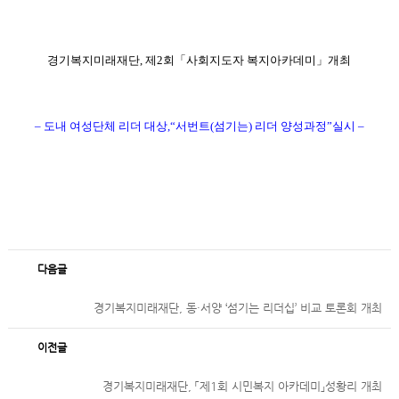
경기복지미래재단, 제2회「사회지도자 복지아카데미」개최
– 도내 여성단체 리더 대상,“서번트(섬기는) 리더 양성과정”실시 –
다음글
경기복지미래재단, 동·서양 ‘섬기는 리더십’ 비교 토론회 개최
이전글
경기복지미래재단, 「제1회 시민복지 아카데미」성황리 개최