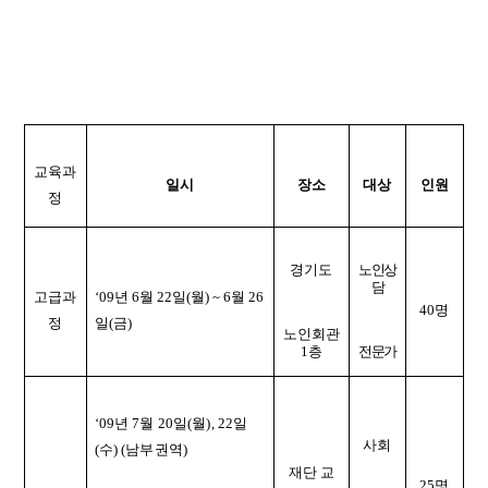
교육과
일시
장소
대상
인원
정
경기도
노인상
담
고급과
‘09년 6월 22일(월) ~ 6월 26
40명
정
일(금)
노인회관
1층
전문가
‘09년 7월 20일(월), 22일
사회
(수) (남부권역)
재단 교
25명