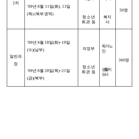
2차
‘09년 8월 11일(화), 13일
50명
(목) (북부권역)
청소년
복지
회관 등
사
‘09년 8월 18일(화)~19일
독거노
의정부
(수)(남부)
인
일반과
300명
정
청소년
생활지
‘09년 8월 20일(목)~21일
회관 등
도사
(금)(북부)