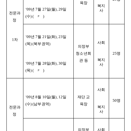
육장
복지
‘09년 7월 27일(월), 29일
사
전문과
(수) ( 〃 )
정
‘09년 7월 21일(화), 23일
1차
사회
(목) (북부권역)
의정부
청소년회
25명
복지
관 등
‘09년 7월 28일(화), 30일
사
(목) ( 〃 )
사회
‘09년 8월 10일(월), 12일
재단 교
50명
(수)
(남부권역)
육장
복지
전문과
사
정
의정부
사회