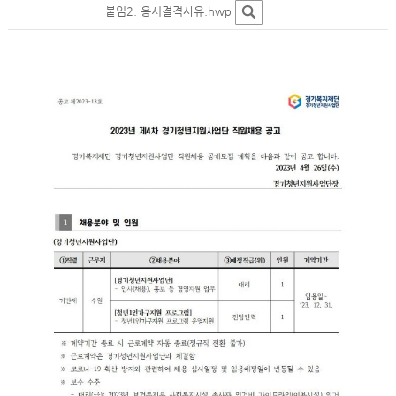
붙임2. 응시결격사유.hwp