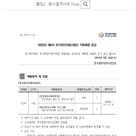
붙임2. 응시결격사유.hwp