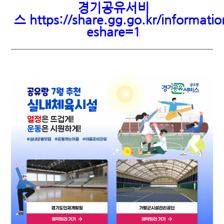
경기공유서비
스 https://share.gg.go.kr/informati
eshare=1