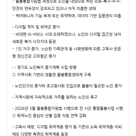
･ 돌봄통합지원법 제정으로 노인을 대상으로 하는 의료–복지–주거–
안전의 연속성이 강조되고 있으나 아직 미흡한 상태
･ 케어매니저 기능 부재 또는 취약하며, 데이터 기반 집중관리 미흡
– 디지털 격차 및 취약군 증가
･ 비대면·AI 서비스 시대 도래하였으나, 노인의 디지털 접근성 낮아
새로운 복지 사각지대 등장
･ 1인 가구 증가, 느슨한 가족관계 등 사회변화에 따른 고독사·은둔
형·정신건강 고위험군 증가
□ 경기도 노인복지 중기계획 수립 방향
○ 지역사회 기반의 생활권 돌봄통합생태계 구축
– 노인인구의 증가와 초고령사회 진입으로 돌봄이 필요한 노인 증가
– 지역사회에 지속적으로 거주를 원하는 노인의 욕구
– 2026년 3월 돌봄통합지원법 시행으로 전 시군 통합돌봄사업 시행
○ 취약노인 중심의 선별·집중 지원 전략 강화
– 고독사 예방, 디지털 취약계층 증가 등 기존의 소득 취약계층 이외
에도 다양한 측면의 취약계층 등장