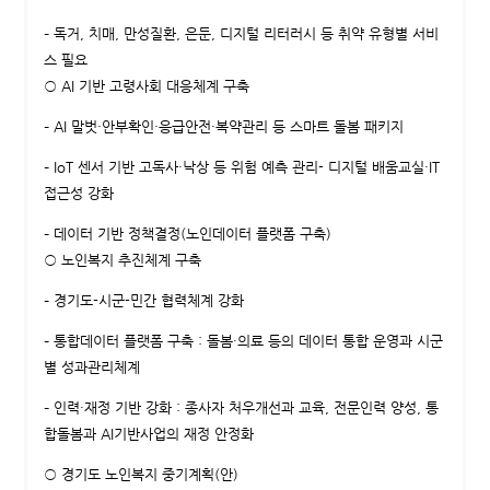
– 독거, 치매, 만성질환, 은둔, 디지털 리터러시 등 취약 유형별 서비
스 필요
○ AI 기반 고령사회 대응체계 구축
– AI 말벗·안부확인·응급안전·복약관리 등 스마트 돌봄 패키지
– IoT 센서 기반 고독사·낙상 등 위험 예측 관리- 디지털 배움교실·IT
접근성 강화
– 데이터 기반 정책결정(노인데이터 플랫폼 구축)
○ 노인복지 추진체계 구축
– 경기도-시군-민간 협력체계 강화
– 통합데이터 플랫폼 구축 : 돌봄·의료 등의 데이터 통합 운영과 시군
별 성과관리체계
– 인력·재정 기반 강화 : 종사자 처우개선과 교육, 전문인력 양성, 통
합돌봄과 AI기반사업의 재정 안정화
○ 경기도 노인복지 중기계획(안)