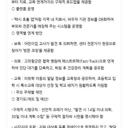
부터 치료, 교육 연계까지의 구체적 로드맵을 제공함
○ 플랫폼 운영
– ‘택시 호출 앱’처럼 지역 내 치료사, 바우처 기관 정보를 DB화하여
부모와 전문가를 매칭해 주는 시스템을 운영함
○ 영역별 연계 방안
– 보육 : 어린이집 교사가 발견 후 의뢰하면, 센터 전문가가 현장으로
찾아가 ‘방문 코칭’을 제공함
– 의료 : 고위험군은 협력 병원에 패스트트랙(Fast-Track)으로 연계
하여 진단 대기를 단축하고, 퇴원 후 건강관리 계획을 공유함
– 교육 : 미취학 아동의 발달 정보를 교육청과 공유하여, 초등학교 입
학 시 특수교육 대상자 선정 및 학교 배치가 원활하도록 지원함
□ 주요 주체별 제언
○ 경기도(제도 및 예산)
-구체적 시행규칙 : 선언적 조례가 아닌, “발견 시 14일 이내 의뢰,
30일 이내 계획 수립” 등 구체적 절차와 시한을 명시해야 함
– 사각지대 포괄 : 지원 대상을 등록 장애인으로 한정하지 않고, ‘발달