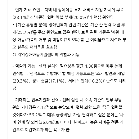
– 연계 저해 요인 : ‘지역 내 장애아동 복지 서비스 자원 자체의 부족
(28.1%)’과 ‘기관간 협력 채널 부재(20.0%)’가 핵심 원인임
･ [기관 유형별 분석] 장애인복지 관련 기관은 ‘기관 간 협력 채널 부
재(25.7%)’를 주요 원인으로 꼽은 반면, 보육 관련 기관은 ‘지원 대
상 아동/가족의 거부 및 미참여(25.5%)’를 큰 어려움으로 지적해 부
모 설득의 어려움을 호소함
○ 지역장애아동지원센터의 역할과 기능
– 역할과 기능 : 센터 설치의 필요성은 평균 4.36점으로 매우 높게
인식함. 우선적으로 수행해야 할 핵심 기능으로는 ‘조기 발견과 개입
(20.3%)’, ‘정보 총괄(17.1%)’, ‘서비스 연계(16.2%)’ 순으로 나타
남
– 기대되는 업무지원과 협력 : 센터 설립 시 소속 기관의 업무 부담
완화 기대감은 4.12점으로 높았으며, 협력 의향 또한 ‘적극 협력할
것이다’가 56.2%로 매우 긍정적임. 가장 협력하고 싶은 분야는 ‘사
례 연계 및 의뢰(36.6%)’로 나타나, 난이도가 높은 사례를 전문 기
관으로 이관하고자 하는 욕구가 큼