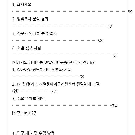
1. 조사개요
································································································39
2. 양적조사 분석 결과
···············································································43
3. 전문가 인터뷰 분석 결과
·······································································58
4. 소결 및 시사점
····················································································61
Ⅳ|경기도 장애아동 전달체계 구축(안)과 제언 / 69
1. 장애아동 전달체계의 역할과 기능
························································69
2. (가칭)경기도 지역장애아동지원센터 전달체계 모델
(안)···························72
3. 주요 주체별 제언
···················································································74
|참고문헌 / 77
1. 연구 개요 및 수행 방법