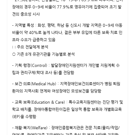
장애의 경우 0~9세 비율이 77.9%로 영유아기에 집중되어 조기 발
견의 중요성 시사
– 지역별 특성 : 화성, 평택, 하남 등 신도시 개발 지역은 0~9세 아동
비율이 약 40%로 높게 나타나, 젊은 부부 유입에 따른 보육·치료 인
프라 수요가 급증하고 있음
□ 주요 전달체계 분석
○ 기존 8개 유관기관을 기능별로 분석
– 기획·행정(Control) : 발달장애인지원센터가 개인별 지원계획 수
립과 권리구제(학대 조사 등)를 전담함
– 보건·의료(Medical Hub) : 지역장애인보건의료센터가 병원 퇴원
환자의 지역사회 연계와 여성장애인 모성보건을 담당함
– 교육·보육(Education & Care) : 특수교육지원센터는 진단·평가 및
학교 배치를, 장애아통합어린이집은 일상적 통합 보육과 개별화교육
(IEP)을 수행함
– 재활·복지(Welfare) : 장애인종합복지관은 전문 치료(물리/작업/
언어)를, 장애인가족 지원센터는 가족 휴식 및 부모 상담을 지원함