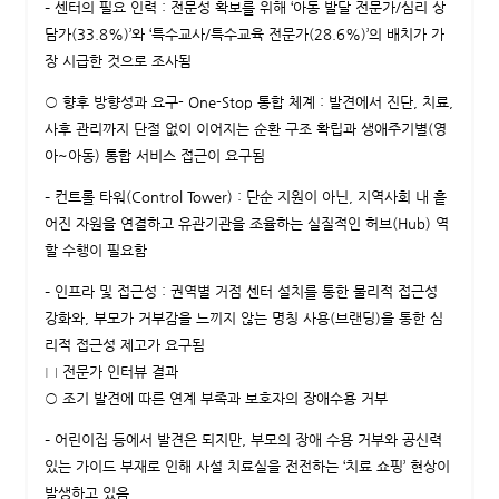
– 센터의 필요 인력 : 전문성 확보를 위해 ‘아동 발달 전문가/심리 상
담가(33.8%)’와 ‘특수교사/특수교육 전문가(28.6%)’의 배치가 가
장 시급한 것으로 조사됨
○ 향후 방향성과 요구- One-Stop 통합 체계 : 발견에서 진단, 치료,
사후 관리까지 단절 없이 이어지는 순환 구조 확립과 생애주기별(영
아~아동) 통합 서비스 접근이 요구됨
– 컨트롤 타워(Control Tower) : 단순 지원이 아닌, 지역사회 내 흩
어진 자원을 연결하고 유관기관을 조율하는 실질적인 허브(Hub) 역
할 수행이 필요함
– 인프라 및 접근성 : 권역별 거점 센터 설치를 통한 물리적 접근성
강화와, 부모가 거부감을 느끼지 않는 명칭 사용(브랜딩)을 통한 심
리적 접근성 제고가 요구됨
□ 전문가 인터뷰 결과
○ 조기 발견에 따른 연계 부족과 보호자의 장애수용 거부
– 어린이집 등에서 발견은 되지만, 부모의 장애 수용 거부와 공신력
있는 가이드 부재로 인해 사설 치료실을 전전하는 ‘치료 쇼핑’ 현상이
발생하고 있음