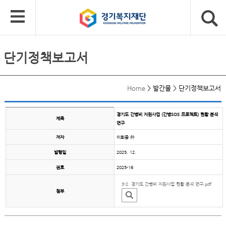
단기정책보고서
Home
>
발간물
>
단기정책보고서
경기도 간병비 지원사업 (간병SOS 프로젝트) 현황 분석
제목
연구
저자
이희종 外
발행일
2025. 12.
권호
2025-16
3-2. 경기도 간병비 지원사업 현황 분석 연구.pdf
첨부