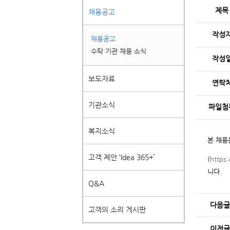
제목
채용공고
작성
채용공고
수탁 기관 채용 소식
작성
보도자료
연락
기관소식
파일첨
복지소식
본 채용
고객 제안 ‘Idea 365+’
(
https:
니다.
Q&A
다음글
고객의 소리 게시판
이전글