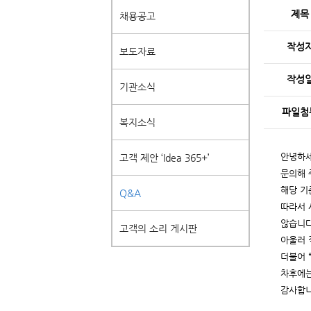
제목
채용공고
작성
보도자료
작성
기관소식
파일첨
복지소식
안녕하세
고객 제안 ‘Idea 365+’
문의해 
해당 기
Q&A
따라서 
않습니다
고객의 소리 게시판
아울러 
더불어 
차후에는 
감사합니