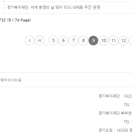
경기복지재단, 세계 환경의 날 맞아 ‘ESG 내재화 주간’ 운영
32 (9 / 74 Page)
5
6
7
8
9
10
11
12
...
찾아오시는길
경기복지재단
: 16
TEL
경기복지재단 북부센
TEL
경기도청
: 16508