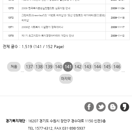
1373
2009 한국복지분권실천협의회 심포지엄 안내
2009-11-24
그린리프(Greenleaf)의 ‘서번트 리더십’과 ‘도산 안창호의 애기애타(愛己愛他)
1372
2009-11-18
리더십’
1371
2009년 사회복지 시설평가 정책세미나
2009-11-17
1370
제1기 최고지도자 복지경영아카데미 개강식 안내
2009-11-12
전체 글수 : 1,519 (141 / 152 Page)
137
138
139
140
141
142
143
144
145
146
...
...
경기복지재단
: 16207 경기도 수원시 장안구 경수대로 1150 신관3층
TEL 1577-4312, FAX 031-898-5937