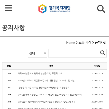
공지사항
Home
>
소통·참여
>
공지사항
번호
제목
작성일
1379
사회복지전달체계 변화와 발전을 위한 토론회 개최
2009-12-15
1378
2009년 사회복지 시설평가 결과에 따른 인센티브 수여 대상기관
2009-12-15
1377
[입찰공고]’재단 사무실 환경개선(리모델링) 공사’ 입찰공고
2009-12-15
1376
<교육참가자 최종명단>사회복지사례관리 전문가 양성교육 일반과정 6기
2009-12-10
1375
<교육접수마감>사회복지사례관리 전문가 양성교육 일반과정 6기
2009-12-04
1374
사회복지사례관리 전문가 양성교육 일반과정 6기 안내
2009-12-01