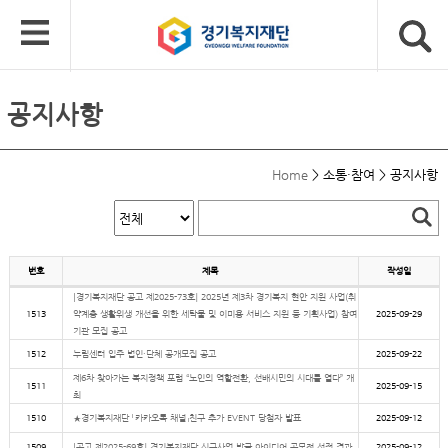
공지사항
Home
>
소통·참여
>
공지사항
번호
제목
작성일
[경기복지재단 공고 제2025-73호] 2025년 제3차 경기복지 현안 지원 사업(취
1513
약계층 생활위생 개선을 위한 세탁물 및 이미용 서비스 지원 등 기획사업) 참여
2025-09-29
기관 모집 공고
1512
누림센터 입주 법인·단체 공개모집 공고
2025-09-22
제6차 찾아가는 복지정책 포럼 “노인의 역할전환, 선배시민의 시대를 열다” 개
1511
2025-09-15
최
1510
★경기복지재단 「카카오톡 채널」친구 추가 EVENT 당첨자 발표
2025-09-12
1509
[공고 제2025-69호] 경기복지재단 신규사업 발굴 아이디어 공모전 선정 결과
2025-09-12