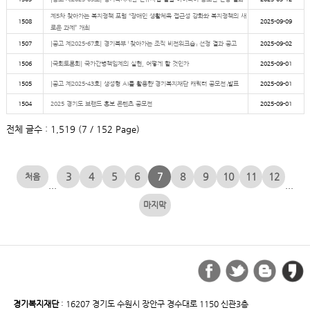
제5차 찾아가는 복지정책 포럼 “장애인 생활체육 접근성 강화와 복지정책의 새
1508
2025-09-09
로운 과제” 개최
1507
[공고 제2025-67호] 경기북부 「찾아가는 조직 비전워크숍」 선정 결과 공고
2025-09-02
1506
[국회토론회] 국가간병책임제의 실현, 어떻게 할 것인가
2025-09-01
1505
[공고 제2025-43호] 생성형 AI를 활용한「경기복지재단 캐릭터 공모전」발표
2025-09-01
1504
2025 경기도 브랜드 홍보 콘텐츠 공모전
2025-09-01
전체 글수 : 1,519 (7 / 152 Page)
3
4
5
6
7
8
9
10
11
12
...
...
경기복지재단
: 16207 경기도 수원시 장안구 경수대로 1150 신관3층