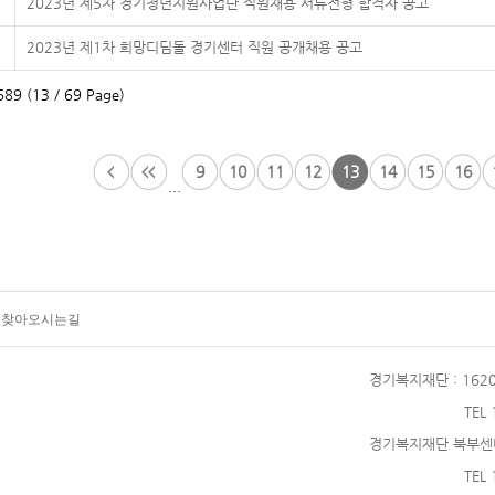
2023년 제5차 경기청년지원사업단 직원채용 서류전형 합격자 공고
2023년 제1차 희망디딤돌 경기센터 직원 공개채용 공고
89 (13 / 69 Page)
9
10
11
12
13
14
15
16
...
찾아오시는길
경기복지재단
: 16
TEL
경기복지재단 북부센
TEL