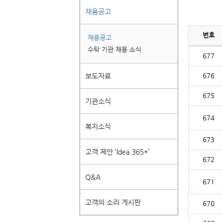
채용공고
번호
채용공고
수탁 기관 채용 소식
677
보도자료
676
675
기관소식
674
복지소식
673
고객 제안 ‘Idea 365+’
672
Q&A
671
고객의 소리 게시판
670