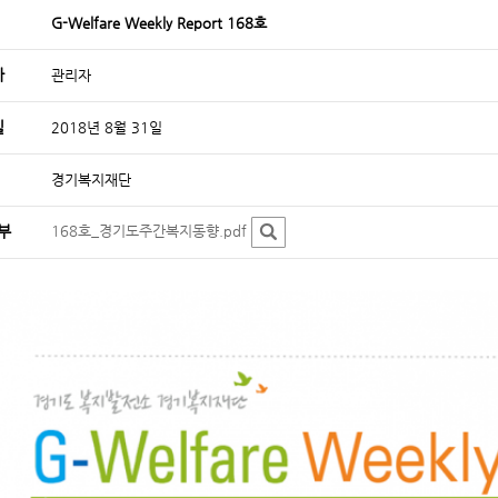
G-Welfare Weekly Report 168호
자
관리자
일
2018년 8월 31일
경기복지재단
부
168호_경기도주간복지동향.pdf