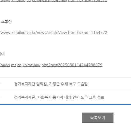
뉴스통신
//www.kihoilbo.co.kr/news/articleView.html?idxno=1154572
데이
//news.mt.co.kr/mtview.php?no=2025080114244788679
경기복지재단 임직원, 가평군 수해 복구 구슬땀
경기복지재단, 사회복지 종사자 대상 인사·노무 교육 성료