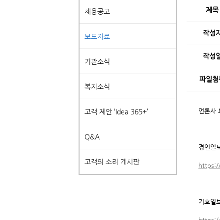
제목
채용공고
작성
보도자료
작성
기관소식
파일첨
복지소식
언론사
고객 제안 ‘Idea 365+’
Q&A
경인일
고객의 소리 게시판
https:
기호일
https: