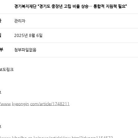
경기복지재단 “경기도 중장년 고립 비율 상승… 통합적 지원책 필요”
자
관리자
일
2025년 8월 6일
부
첨부파일없음
 보도링크
보
//www.kyeongin.com/article/1748211
보
//www.kihoilbo.co.kr/news/articleView.html?idxno=1154572