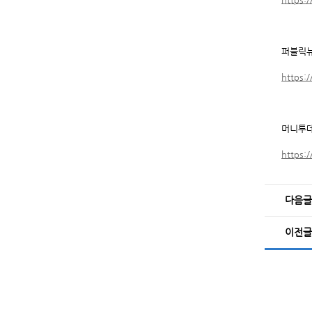
퍼블릭
https:
머니투
https:
다음글
이전글