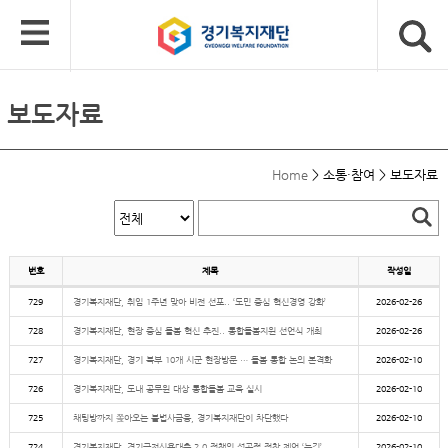
보도자료
Home
>
소통·참여
>
보도자료
번호
제목
작성일
729
경기복지재단, 취임 1주년 맞아 비전 선포.. ‘도민 중심 혁신경영 강화’
2026-02-26
728
경기복지재단, 현장 중심 돌봄 혁신 추진.. 통합돌봄지원 선언식 개최
2026-02-26
727
경기복지재단, 경기 북부 10개 시군 현장방문 … 돌봄 통합 논의 본격화
2026-02-10
726
경기복지재단, 도내 공무원 대상 통합돌봄 교육 실시
2026-02-10
725
채팅방까지 쫒아오는 불법사금융, 경기복지재단이 차단했다
2026-02-10
724
경기복지재단, 경기극저신용대출 2.0 정책의 성공적 정착 제언 ‘눈길’
2026-02-10