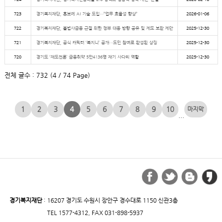
723
경기복지재단, 홍보에 AI 기술 도입…”업무 효율성 향상”
2026-01-06
722
경기복지재단, 불법사금융 근절 위한 정부 대응 방향 공유 및 제도 보완 제안
2025-12-30
721
경기복지재단, 공식 캐릭터 ‘복지니’ 공개…도민 참여로 완성된 상징
2025-12-30
720
경기도 ‘재도전론’ 금융취약 5만4136명 재기 사다리 역할
2025-12-30
전체 글수 : 732 (4 / 74 Page)
1
2
3
4
5
6
7
8
9
10
...
경기복지재단
: 16207 경기도 수원시 장안구 경수대로 1150 신관3층
TEL 1577-4312, FAX 031-898-5937