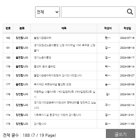
번호
분류
제목
작성자
작성일
182
칭찬합니다
불법사금융피해
한**
2024-07-16
경기도청년노동자통장 신청 마지막날 서버 폭주로 신청
181
불편합니다
김**
2024-06-18
불가
180
불편합니다
경기노동자통장
김**
2024-06-17
179
불편합니다
콜센터 응대 클레임
박**
2024-06-14
178
칭찬합니다
불법사금융피해지원팀에 감사인사드립니다.
박**
2024-05-27
177
불편합니다
복지재단 유튜브채널 활성화 요청
송**
2024-05-09
체험학습 나들이5회 1박2일캠프3회 2박3일캠프2회 실
176
칭찬합니다
김*
2024-04-15
시
경기도서민금융복지지원센터 평택센터를 칭찬하고 싶습
175
칭찬합니다
구**
2024-02-14
니다.
174
칭찬합니다
사회복지시설 환경개선 지원에 감사합니다.
김**
2023-12-01
173
칭찬합니다
감사합니다
최**
2023-11-03
전체 글수 : 188 (7 / 19 Page)