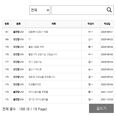
번호
분류
제목
작성자
작성일
181
불편합니다
금융복지상담사 채용
이**
2023-09-21
180
칭찬합니다
Tt
신**
2023-08-22
179
칭찬합니다
불법사금융 피해
문**
2023-08-04
178
칭찬합니다
불법사채 상담사님 고맙습니다
이**
2023-08-02
177
칭찬합니다
천사 상담사님
김**
2023-05-24
176
칭찬합니다
글쓰기 테스트
노**
2023-05-24
175
칭찬합니다
엄희경 과장님을 칭찬합니다.
김**
2023-05-22
174
칭찬합니다
안녕들하세요
장**
2022-03-04
173
불편합니다
극저신용대출 우편물
문**
2021-12-27
172
불편합니다
경기도 극저신용대출
김**
2021-10-25
전체 글수 : 188 (8 / 19 Page)