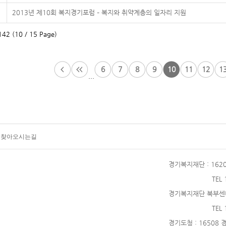
2013년 제10회 복지경기포럼 – 복지와 취약계층의 일자리 지원
42 (10 / 15 Page)
6
7
8
9
10
11
12
1
...
찾아오시는길
경기복지재단
: 16
TEL
경기복지재단 북부센
TEL
경기도청
: 16508