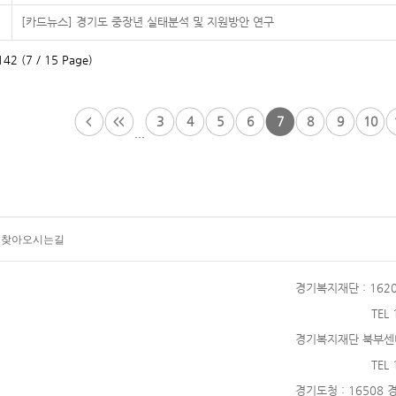
[카드뉴스] 경기도 중장년 실태분석 및 지원방안 연구
42 (7 / 15 Page)
3
4
5
6
7
8
9
10
...
찾아오시는길
경기복지재단
: 16
TEL
경기복지재단 북부센
TEL
경기도청
: 16508