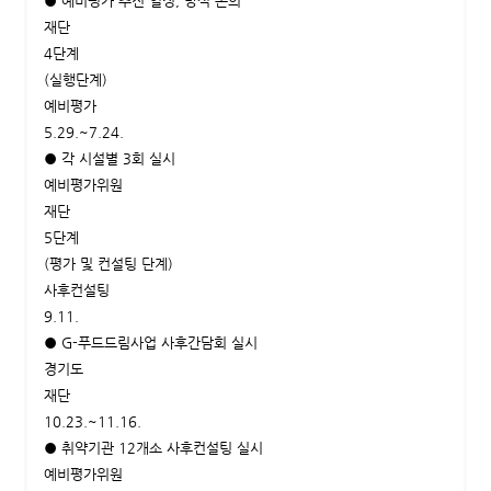
● 예비평가 추진 일정, 방식 논의
재단
4단계
(실행단계)
예비평가
5.29.~7.24.
● 각 시설별 3회 실시
예비평가위원
재단
5단계
(평가 및 컨설팅 단계)
사후컨설팅
9.11.
● G-푸드드림사업 사후간담회 실시
경기도
재단
10.23.~11.16.
● 취약기관 12개소 사후컨설팅 실시
예비평가위원