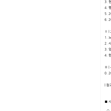
3.
4. 
5.
6.
Ⅱ 
1.
2.
3.
4.
Ⅲ 
0.
| 참
■ 
○ 