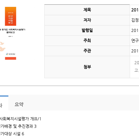
제목
20
저자
김정
발행일
201
주최
연구
주관
201
2
첨부
고.
요약
차
| 사회복지시설평가 개요/1
 평가배경 및 추진경과 3
 평가대상 시설 6