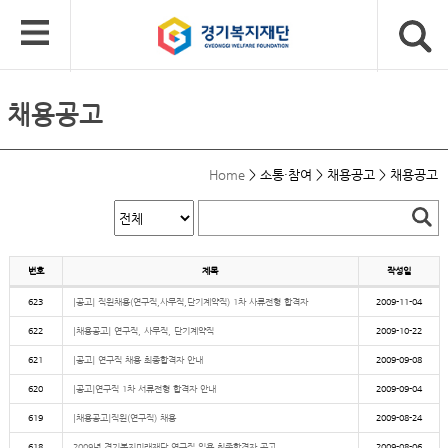
채용공고
Home
>
소통·참여
>
채용공고
>
채용공고
번호
제목
작성일
623
[공고] 직원채용(연구직,사무직,단기계약직) 1차 사류전형 합격자
2009-11-04
622
[채용공고] 연구직, 사무직, 단기계약직
2009-10-22
621
[공고] 연구직 채용 최종합격자 안내
2009-09-08
620
[공고]연구직 1차 서류전형 합격자 안내
2009-09-04
619
[채용공고]직원(연구직) 채용
2009-08-24
618
2009년 경기복지미래재단 연구직 임용 최종합격자 공고
2009-08-06