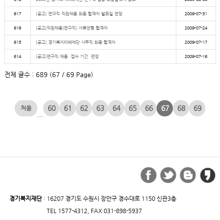
617
[공고] 연구직 직원채용 최종 합격자 발표일 연장
2009-07-31
616
[공고]직원채용(연구직) 서류전형 합격자
2009-07-24
615
[공고] 경기복지미래재단 사무직 최종 합격자
2009-07-17
614
[공고]연구직 채용 접수 기간 연장
2009-07-16
전체 글수 : 689 (67 / 69 Page)
60
61
62
63
64
65
66
67
68
69
...
경기복지재단
: 16207 경기도 수원시 장안구 경수대로 1150 신관3층
TEL 1577-4312, FAX 031-898-5937