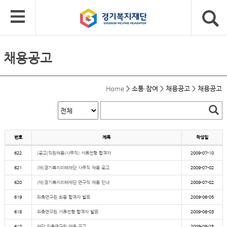
채용공고
Home
>
소통·참여
>
채용공고
>
채용공고
번호
제목
작성일
622
[공고]직원채용(사무직) 서류전형 합격자
2009-07-10
621
(재)경기복지미래재단 사무직 채용 공고
2009-07-02
620
(재)경기복지미래재단 연구직 채용 안내
2009-07-02
619
위촉연구원 최종 합격자 발표
2009-06-05
618
위촉연구원 서류전형 합격자 발표
2009-06-03
617
재단 위촉연구원 채용 공고
2009-05-25