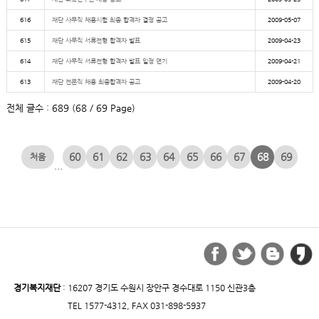
616
재단 사무직 채용시험 최종 합격자 결정 공고
2009-05-07
615
재단 사무직 서류전형 합격자 발표
2009-04-23
614
재단 사무직 서류전형 합격자 발표 일정 연기
2009-04-21
613
재단 전문직 채용 최종합격자 공고
2009-04-20
전체 글수 : 689 (68 / 69 Page)
60
61
62
63
64
65
66
67
68
69
...
경기복지재단
: 16207 경기도 수원시 장안구 경수대로 1150 신관3층
TEL 1577-4312, FAX 031-898-5937