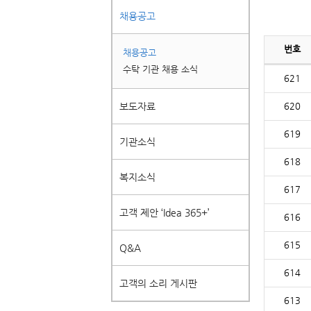
채용공고
번호
채용공고
수탁 기관 채용 소식
621
보도자료
620
619
기관소식
618
복지소식
617
고객 제안 ‘Idea 365+’
616
615
Q&A
614
고객의 소리 게시판
613